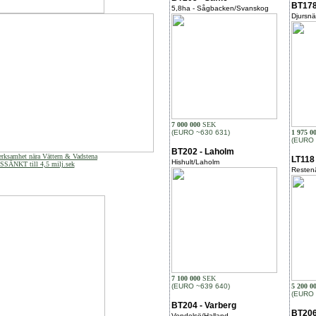
BT178
5,8ha - Sågbacken/Svanskog
Djursnä
7 000 000
SEK
(EURO ~630 631)
1 975 0
(EURO 
BT202 - Laholm
rksamhet nära Vättern & Vadstena
LT118 
Hishult/Laholm
SSÄNKT till 4,5 milj.sek
Restenä
7 100 000
SEK
(EURO ~639 640)
5 200 0
(EURO 
BT204 - Varberg
BT206
Vendelsö/Halland