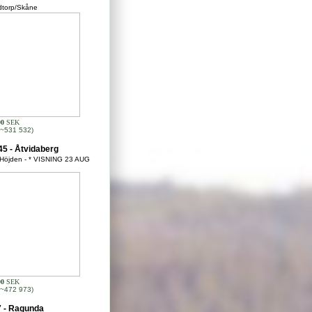
torp/Skåne
00
SEK
~531 532)
5 - Åtvidaberg
 Höjden - * VISNING 23 AUG
00
SEK
~472 973)
 - Ragunda