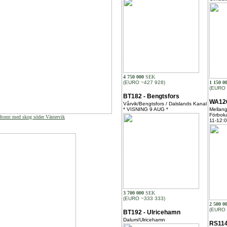
4 750 000
SEK
(EURO ~427 928)
1 150 0
(EURO 
BT182 - Bengtsfors
WA126
Vårvik/Bengtsfors / Dalslands Kanal
* VISNING 9 AUG *
Mellan
Förboka
dtomt med skog söder Västervik
11-12:
3 700 000
SEK
(EURO ~333 333)
2 500 0
(EURO 
BT192 - Ulricehamn
Dalum/Ulricehamn
RS114