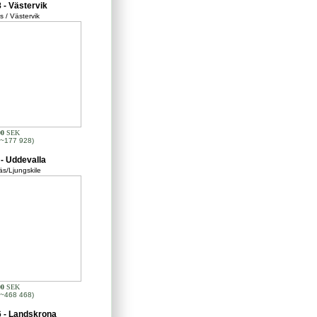
 - Västervik
s / Västervik
00
SEK
~177 928)
- Uddevalla
s/Ljungskile
00
SEK
~468 468)
 - Landskrona