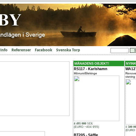
Info
Referenser
Facebook
Svenska Torp
MÅNADENS OBJEKT!
NYIN
RS117 - Karlshamn
WA127
Mörrum/Blekinge
Renover
visning
4 495 000
SEK
(EURO ~404 955)
1 500 0
(EURO 
BT205 - Säffle