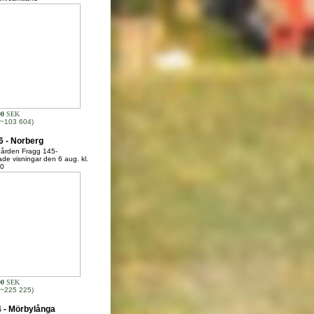
00
SEK
~103 604)
 - Norberg
gården Fragg 145-
de visningar den 6 aug. kl.
00
00
SEK
~225 225)
 - Mörbylånga