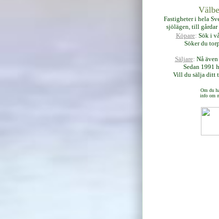
Välbe
Fastigheter i hela Sv
sjölägen, till gårda
Köpare
:
Sök i v
Söker du tor
Säljare
:
Nå även 
Sedan 1991 h
Vill du sälja ditt
Om du ha
info om n