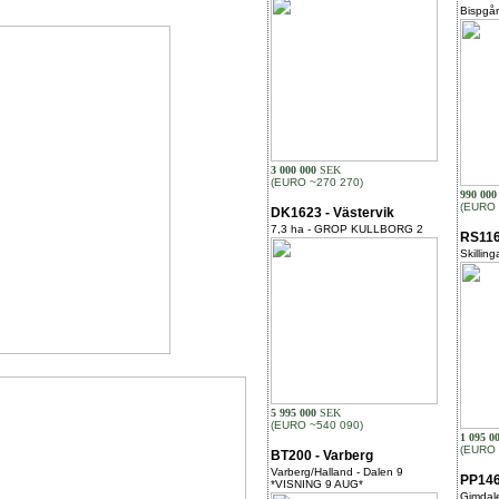
Bispgå
3 000 000
SEK
(EURO ~270 270)
990 000
(EURO 
DK1623 - Västervik
7,3 ha - GROP KULLBORG 2
RS116
Skillin
5 995 000
SEK
(EURO ~540 090)
1 095 0
(EURO 
BT200 - Varberg
Varberg/Halland - Dalen 9
PP146
*VISNING 9 AUG*
Gimdal