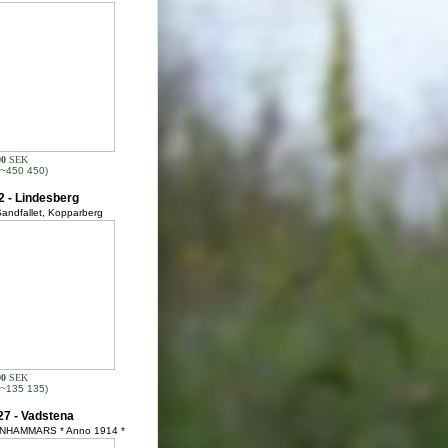
00
SEK
~450 450)
 - Lindesberg
andfallet, Kopparberg
00
SEK
~135 135)
7 - Vadstena
NHAMMARS * Anno 1914 *