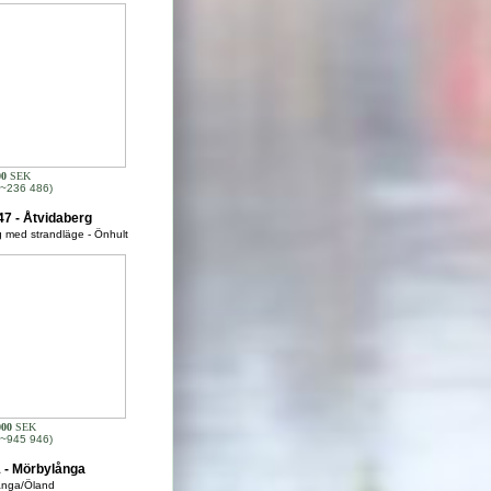
00
SEK
~236 486)
7 - Åtvidaberg
 med strandläge - Önhult
000
SEK
~945 946)
 - Mörbylånga
ånga/Öland