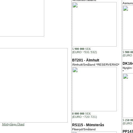
Asmund
5 900 000
SEK
(EURO ~531 532)
5 900 0
(EURO 
BT201 - Älmhult
DK164
Älmhult/Småland *RESERVERAD*
Nysjön
*
8 000 000
SEK
(EURO ~720 721)
5 250 0
(EURO 
Mörbylånga Öland
RS115 - Mönsterås
Fliseryd/Småland
PP147