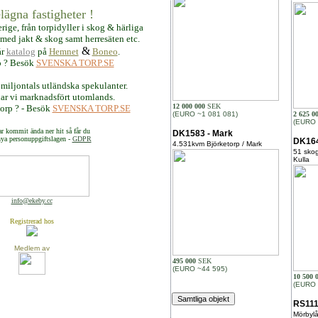
lägna fastigheter !
erige, från torpidyller i skog &
härliga
r med jakt & skog samt
herresäten etc.
&
år
katalog
på
Hemnet
B
oneo
.
p ? Besök
SVENSKA TORP.SE
miljontals utländska spekulanter.
ar vi marknadsfört utomlands.
12 000 000
SEK
 torp ? - Besök
SVENSKA TORP.SE
(EURO ~1 081 081)
2 625 0
(EURO 
r kommit ända ner hit så får du
DK1583 - Mark
ya personuppgiftslagen -
GDPR
DK164
4.531kvm Björketorp / Mark
51 skog
Kulla
info@ekeby.cc
Registrerad hos
Medlem av
495 000
SEK
(EURO ~44 595)
10 500 
(EURO 
RS111
Mörbyl