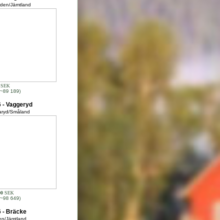
rden/Jämtland
SEK
~89 189)
 - Vaggeryd
garyd/Småland
00
SEK
~98 649)
 - Bräcke
en/Jämtland