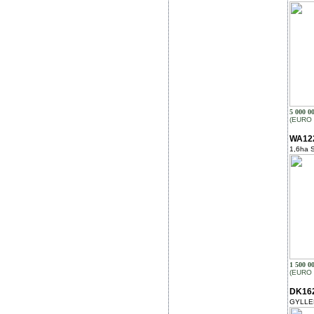
5 000 0
(EURO 
WA122
1,6ha S
1 500 0
(EURO 
DK162
GYLLE