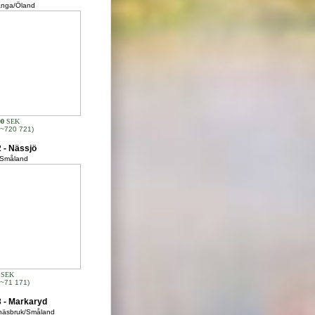
ånga/Öland
00
SEK
~720 721)
 - Nässjö
/Småland
SEK
~71 171)
 - Markaryd
näsbruk/Småland