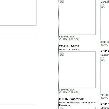
Mörbyl
8 950 000
SEK
(EURO ~806 306)
8 000 0
(EURO 
WA115 - Säffle
Getön / Värmland
RS112
Nässjö
5 990 000
SEK
(EURO ~539 640)
790 000
(EURO 
BT116 - Västervik
Ullevi - Patriciervilla Anno 1884 +
RS113
Pensionat
Ströms