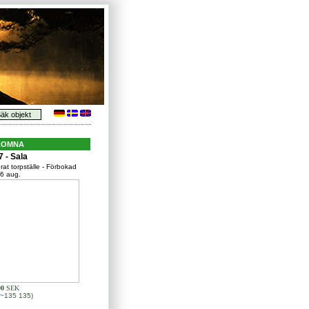
KOMNA
 - Sala
at torpställe - Förbokad
 6 aug.
00
SEK
~135 135)